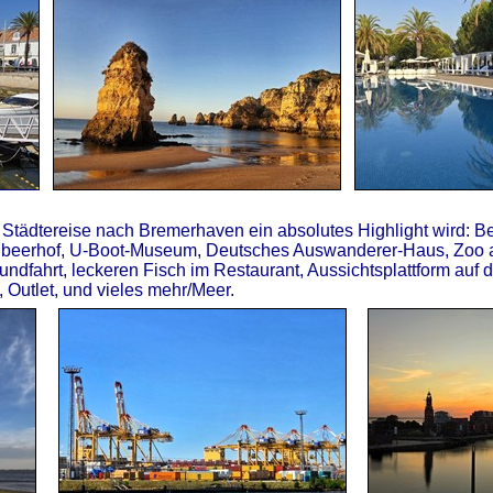
Städtereise nach Bremerhaven ein absolutes Highlight wird: Bes
dbeerhof, U-Boot-Museum, Deutsches Auswanderer-Haus, Zoo 
ndfahrt, leckeren Fisch im Restaurant, Aussichtsplattform auf d
Outlet, und vieles mehr/Meer.